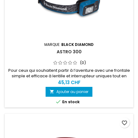
MARQUE:
BLACK DIAMOND
ASTRO 300
(0)
Pour ceux qui souhaitent partir à l’aventure avec une frontale
simple et efficace à lentille et interrupteur uniques tout en
ayant la possibilité de la recharger et de la tenir toujours
45,13 CHF
prête à l’utilisation.
Ajouter au panier


En stock
favorite_border