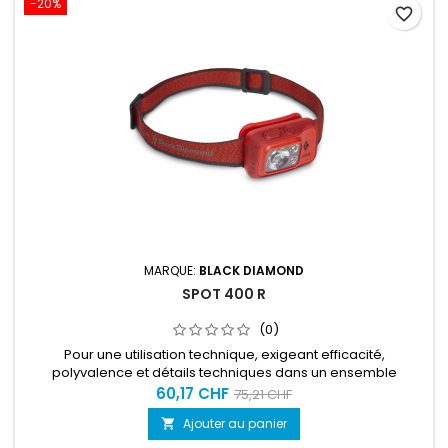
-20%
favorite_border
MARQUE:
BLACK DIAMOND
SPOT 400 R
(0)
Pour une utilisation technique, exigeant efficacité,
polyvalence et détails techniques dans un ensemble
compact. L’utilisateur dispose d’une source d'alimentation et
60,17 CHF
75,21 CHF
apprécie de pouvoir recharger la lampe afin d’anticiper ses
Ajouter au panier

courses en montagne avec une pile totalement chargée et
opérationnelle.