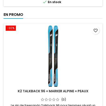

En stock
EN PROMO
-30%
favorite_border
K2 TALKBACK 96 + MARKER ALPINE + PEAUX
(0)
Le ski de freerando Talkback 96 pour femmes réunit un