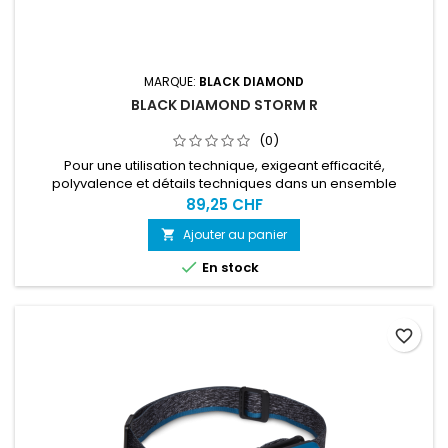
MARQUE:
BLACK DIAMOND
BLACK DIAMOND STORM R
(0)
Pour une utilisation technique, exigeant efficacité,
polyvalence et détails techniques dans un ensemble
compact. L’utilisateur dispose d’une source d'alimentation et
89,25 CHF
apprécie de pouvoir recharger la lampe afin d’anticiper ses
Ajouter au panier

courses en montagne avec une pile totalement chargée et
opérationnelle.

En stock
favorite_border