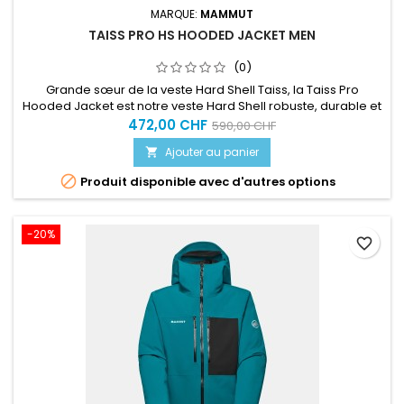
MARQUE:
MAMMUT
TAISS PRO HS HOODED JACKET MEN
(0)
Grande sœur de la veste Hard Shell Taiss, la Taiss Pro
Hooded Jacket est notre veste Hard Shell robuste, durable et
ultrafonctionnelle, capable de relever tous les défis qu’elle
472,00 CHF
590,00 CHF
pourra rencontrer en montagne : des ascensions sur parois
Ajouter au panier

verticales dures et glacées aux descentes dans de longs
ravins abrupts.

Produit disponible avec d'autres options
-20%
favorite_border