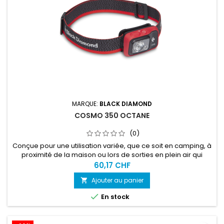
MARQUE:
BLACK DIAMOND
COSMO 350 OCTANE
(0)
Conçue pour une utilisation variée, que ce soit en camping, à
proximité de la maison ou lors de sorties en plein air qui
exigent une lampe simple dotée d'un faisceau polyvalent
60,17 CHF
ainsi que d’une vision nocturne. L’utilisateur dispose d’une
Ajouter au panier

source d'alimentation et apprécie de pouvoir recharger la
lampe afin d’anticiper ses sorties avec une pile totalement...

En stock