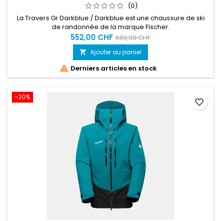
(0)
La Travers Gr Darkblue / Darkblue est une chaussure de ski
de randonnée de la marque Fischer.
552,00 CHF
690,00 CHF
Ajouter au panier


Derniers articles en stock
-20%
favorite_border