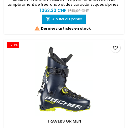
tempérament de freerando et des caractéristiques alpines.
1 063,30 CHF
1 519,00 CHF
Ajouter au panier


Derniers articles en stock
-20%
favorite_border
TRAVERS GR MEN